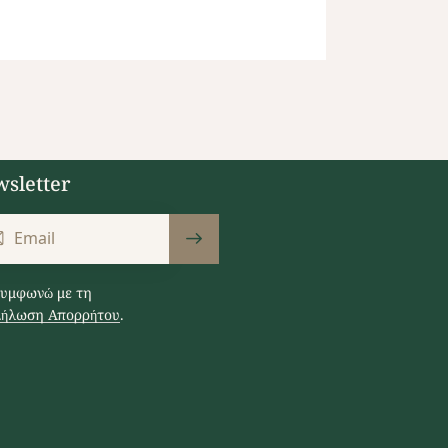
sletter
Εγγραφή
υμφωνώ με τη
ήλωση Απορρήτου
.